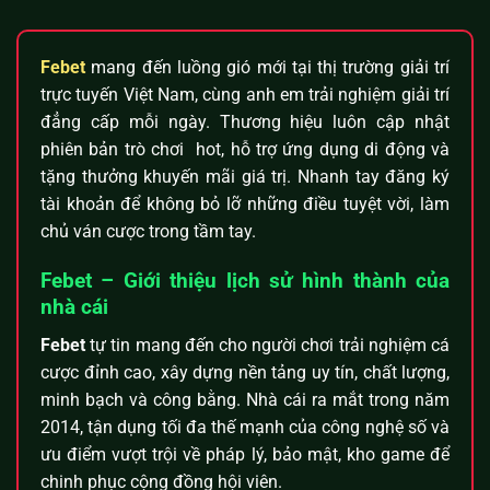
Febet
mang đến luồng gió mới tại thị trường giải trí
trực tuyến Việt Nam, cùng anh em trải nghiệm giải trí
đẳng cấp mỗi ngày. Thương hiệu luôn cập nhật
phiên bản trò chơi hot, hỗ trợ ứng dụng di động và
tặng thưởng khuyến mãi giá trị. Nhanh tay đăng ký
tài khoản để không bỏ lỡ những điều tuyệt vời, làm
chủ ván cược trong tầm tay.
Febet – Giới thiệu lịch sử hình thành của
nhà cái
Febet
tự tin mang đến cho người chơi trải nghiệm cá
cược đỉnh cao, xây dựng nền tảng uy tín, chất lượng,
minh bạch và công bằng. Nhà cái ra mắt trong năm
2014, tận dụng tối đa thế mạnh của công nghệ số và
ưu điểm vượt trội về pháp lý, bảo mật, kho game để
chinh phục cộng đồng hội viên.