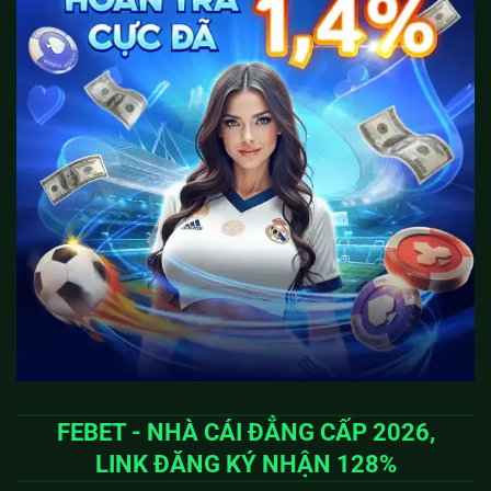
FEBET - NHÀ CÁI ĐẲNG CẤP 2026,
LINK ĐĂNG KÝ NHẬN 128%