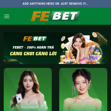
Skip
ADD ANYTHING HERE OR JUST REMOVE IT...
to
content