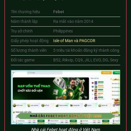
Tên thương hiệu
Febet
Năm thành lập
Ra mắt vào năm 2014
Trụ sở chính
Philippines
Giấy phép hoạt động
Isle of Man và PAGCOR
Số lượng thành viên
5 triệu tài khoản đăng ký thành công
Đối tác game
B52, Rikvip, CQ9, JILI, EVO, DG, Sexy
Nhà cái Febet hoạt động ở Việt Nam