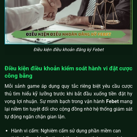
Điều kiện điều khoản đăng ký Febet
Điều kiện điều khoản kiểm soát hành vi đặt cược
công bằng
Mỗi sảnh game áp dụng quy tắc riêng biệt yêu cầu cược
thủ tìm hiểu kỹ lưỡng trước khi bắt đầu xuống tiền đặt hy
vọng lợi nhuận. Sự minh bạch trong vận hành
Febet
mang
lại niềm tin tuyệt đối cho cộng đồng nhờ hệ thống giám sát
tự động ngăn chặn gian lận.
Hành vi cấm: Nghiêm cấm sử dụng phần mềm can