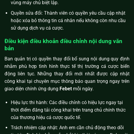
vùng máy chủ biệt lập.
Quyền sửa đổi: Thành viên có quyền yêu cầu cập nhật
hoặc xóa bỏ thông tin cá nhân nếu không còn nhu cầu
sử dụng dịch vụ cá cược.
Điều kiện điều khoản điều chỉnh nội dung văn
bản
Ban quản trị có quyền thay đổi bổ sung nội dung quy định
nhằm phù hợp tình hình thực tế thị trường cá cược biến
động liên tục. Những thay đổi mới nhất được cập nhật
công khai tại chuyên mục thông báo quan trọng ngay trên
giao diện chính ứng dụng
Febet
mỗi ngày.
Hiệu lực thi hành: Các điều chỉnh có hiệu lực ngay tại
thời điểm đăng tải công khai trên trang chủ chính thức
của thương hiệu cá cược quốc tế.
Trách nhiệm cập nhật: Anh em cần chủ động theo dõi