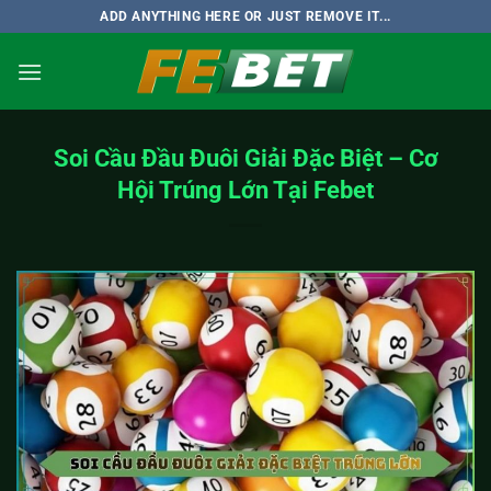
Skip
ADD ANYTHING HERE OR JUST REMOVE IT...
to
content
Soi Cầu Đầu Đuôi Giải Đặc Biệt – Cơ
Hội Trúng Lớn Tại Febet